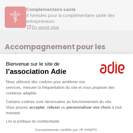
Complémentaire santé
4 formules pour la complémentaire santé des
entrepreneurs.
En savoir plus
Accompagnement pour les
entrepreneurs
Bienvenue sur le site de
l'association Adie
Plateforme de Gestion du Consenteme
Nous utilisons des cookies pour améliorer nos
services, mesurer la fréquentation du site et vous proposer des
contenus adaptés.
Axeptio consent
Certains cookies sont nécessaires au fonctionnement du site.
Vous pouvez
accepter
,
refuser
ou
personnaliser vos choix
à tout
moment.
Ateliers et webconférences
1 h à 2 h en format master class pour s'informer, apprendre,
Lire la politique de confidentialité
échanger sur des thématiques autour de la création
Consentements certifiés par
d'entreprise avec des experts.