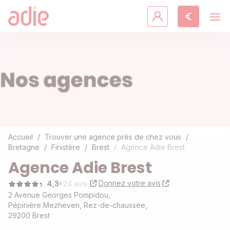
Crédits & assurances
Accompagnement
Fiches pratiques
Agir avec l'Adie
Accueil
Trouver une agence près de chez vous
Bretagne
Finistère
Brest
Agence Adie Brest
Découvrir l'Adie
Agence Adie Brest
Donnez votre avis
4,3
24 avis
2 Avenue Georges Pompidou,
Pépinière Mezheven, Rez-de-chaussée,
29200 Brest