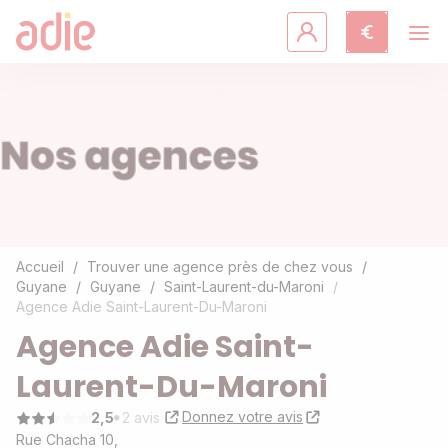
Crédits & assurances
Accompagnement
Fiches pratiques
Agir avec l'Adie
Accueil
Trouver une agence près de chez vous
Guyane
Guyane
Saint-Laurent-du-Maroni
Agence Adie Saint-Laurent-Du-Maroni
Découvrir l'Adie
Agence Adie Saint-
Laurent-Du-Maroni
Donnez votre avis
2,5
2 avis
Rue Chacha 10,