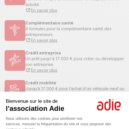
activité.
En savoir plus
Complémentaire santé
4 formules pour la complémentaire santé des
entrepreneurs.
En savoir plus
Crédit entreprise
Un prêt jusqu'à 17 000 € pour créer ou développer
son entreprise.
En savoir plus
Crédit mobilité
Jusqu’à 17 000 € pour l’achat d'un véhicule neuf ou
d’occasion, pour sa réparation ou pour passer le
permis de conduire
Bienvenue sur le site de
En savoir plus
l'association Adie
Plateforme de Gestion du Consenteme
Nous utilisons des cookies pour améliorer nos
Accompagnement pour les
services, mesurer la fréquentation du site et vous proposer des