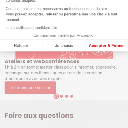
contenus adaptés.
entrepreneurs
Axeptio consent
Certains cookies sont nécessaires au fonctionnement du site.
Vous pouvez
accepter
,
refuser
ou
personnaliser vos choix
à tout
moment.
Lire la politique de confidentialité
Consentements certifiés par
Refuser
Je choisis
Accepter & Fermer
Ateliers et webconférences
1 h à 2 h en format master class pour s'informer, apprendre,
échanger sur des thématiques autour de la création
d'entreprise avec des experts.
Je trouve une session
Foire aux questions