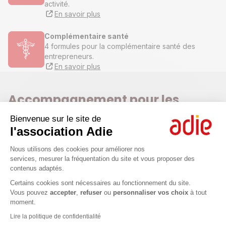
activité.
En savoir plus
Complémentaire santé
4 formules pour la complémentaire santé des
entrepreneurs.
En savoir plus
Accompagnement pour les
entrepreneurs
Bienvenue sur le site de
l'association Adie
Plateforme de Gestion du Consenteme
Nous utilisons des cookies pour améliorer nos
services, mesurer la fréquentation du site et vous proposer des
contenus adaptés.
Axeptio consent
Certains cookies sont nécessaires au fonctionnement du site.
Vous pouvez
accepter
,
refuser
ou
personnaliser vos choix
à tout
moment.
Ateliers et webconférences
Lire la politique de confidentialité
1 h à 2 h en format master class pour s'informer, apprendre,