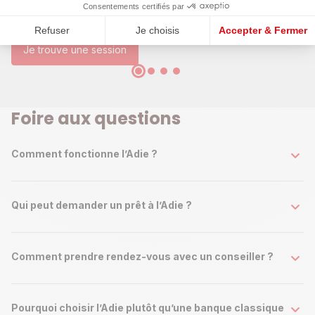
Consentements certifiés par
échanger sur des thématiques autour de la création
d'entreprise avec des experts.
Refuser
Je choisis
Accepter & Fermer
Je trouve une session
Foire aux questions
Comment fonctionne l’Adie ?
Qui peut demander un prêt à l’Adie ?
Comment prendre rendez-vous avec un conseiller ?
Pourquoi choisir l’Adie plutôt qu’une banque classique