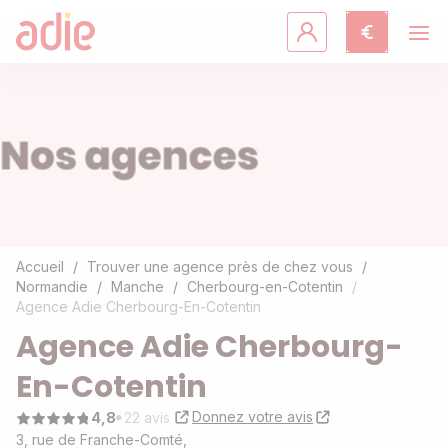
Crédits & assurances
Accompagnement
Fiches pratiques
Agir avec l'Adie
Accueil
Trouver une agence près de chez vous
Normandie
Manche
Cherbourg-en-Cotentin
Agence Adie Cherbourg-En-Cotentin
Découvrir l'Adie
Agence Adie Cherbourg-
En-Cotentin
Donnez votre avis
4,8
22 avis
3, rue de Franche-Comté,