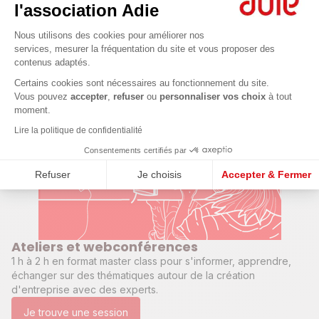
l'association Adie
d’occasion, pour sa réparation ou pour passer le
permis de conduire
Plateforme de Gestion du Consenteme
Nous utilisons des cookies pour améliorer nos
En savoir plus
services, mesurer la fréquentation du site et vous proposer des
contenus adaptés.
Accompagnement pour les
Axeptio consent
Certains cookies sont nécessaires au fonctionnement du site.
Vous pouvez
accepter
,
refuser
ou
personnaliser vos choix
à tout
entrepreneurs
moment.
Lire la politique de confidentialité
Consentements certifiés par
Refuser
Je choisis
Accepter & Fermer
Ateliers et webconférences
1 h à 2 h en format master class pour s'informer, apprendre,
échanger sur des thématiques autour de la création
d'entreprise avec des experts.
Je trouve une session