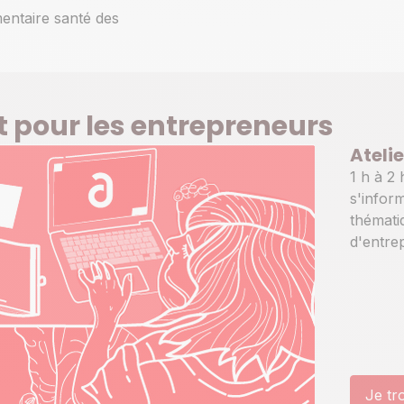
entaire santé des
our les entrepreneurs
Ateli
1 h à 2
s'infor
thémati
d'entre
Je tr