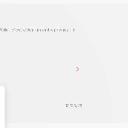
Adie, c'est aider un entrepreneur à
Business Classes
.
Le 25 juin 2026, 
qui souhaitent c
S'inscrire
10/06/26
t : Personnalisez vos Options