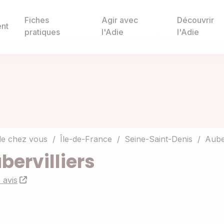
Fiches
Agir avec
Découvrir
nt
pratiques
l'Adie
l'Adie
de chez vous
Île-de-France
Seine-Saint-Denis
Auber
ervilliers
 avis
+
−