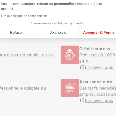
s, crédits et assurances
Vous pouvez
accepter
,
refuser
ou
personnaliser vos choix
à tout
Crédit mobilité
moment.
our créer ou développer son
Jusqu’à 15 000 € p
Lire la politique de confidentialité
d’occasion, pour s
Consentements certifiés par
de conduire.
Refuser
Je choisis
Accepter & Fermer
En savoir plus
Crédit express
r trouver un emploi, ou se
Prêt jusqu'à 1 000
24 h.
En savoir plus
Assurance auto
fessionnelle adaptée au
Des tarifs négocié
simples, accessible
En savoir plus