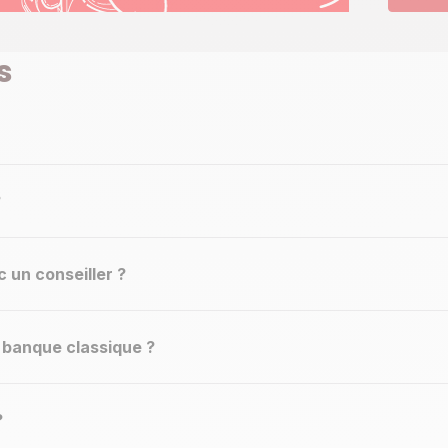
s
?
un conseiller ?
e banque classique ?
?