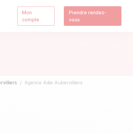
Mon
Prendre rendez-
compte
vous
villiers
Agence Adie Aubervilliers
Leaflet
|
©
OpenStreetMap
contributors