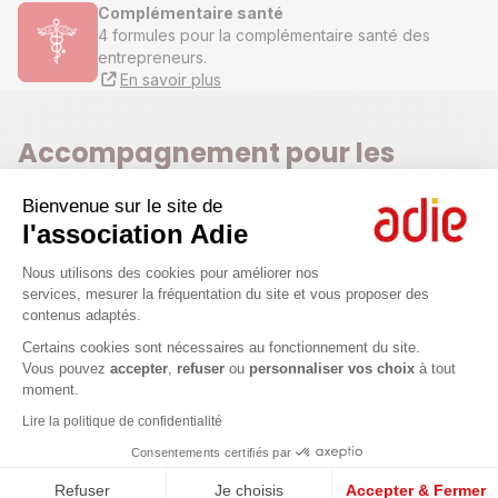
Complémentaire santé
4 formules pour la complémentaire santé des
entrepreneurs.
En savoir plus
Accompagnement pour les
entrepreneurs
Bienvenue sur le site de
l'association Adie
Plateforme de Gestion du Consenteme
Nous utilisons des cookies pour améliorer nos
services, mesurer la fréquentation du site et vous proposer des
contenus adaptés.
Axeptio consent
Certains cookies sont nécessaires au fonctionnement du site.
Vous pouvez
accepter
,
refuser
ou
personnaliser vos choix
à tout
moment.
Ateliers et webconférences
Lire la politique de confidentialité
1 h à 2 h en format master class pour s'informer, apprendre,
échanger sur des thématiques autour de la création
Consentements certifiés par
d'entreprise avec des experts.
Refuser
Je choisis
Accepter & Fermer