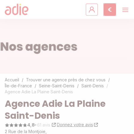
Crédits & assurances
Accompagnement
Fiches pratiques
Agir avec l'Adie
Accueil
Trouver une agence près de chez vous
Île-de-France
Seine-Saint-Denis
Saint-Denis
Agence Adie La Plaine Saint-Denis
Découvrir l'Adie
Agence Adie La Plaine
Saint-Denis
Donnez votre avis
4,8
61 avis
2 Rue de la Montjoie,