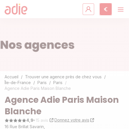
Crédits & assurances
Accompagnement
Fiches pratiques
Agir avec l'Adie
Accueil
Trouver une agence près de chez vous
Île-de-France
Paris
Paris
Agence Adie Paris Maison Blanche
Découvrir l'Adie
Agence Adie Paris Maison
Blanche
Donnez votre avis
4,9
15 avis
16 Rue Brillat Savarin,