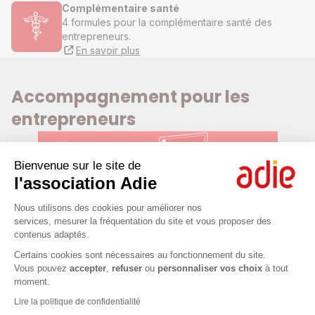
Complémentaire santé
4 formules pour la complémentaire santé des
entrepreneurs.
En savoir plus
Accompagnement pour les
entrepreneurs
Bienvenue sur le site de
l'association Adie
Plateforme de Gestion du Consenteme
Nous utilisons des cookies pour améliorer nos
services, mesurer la fréquentation du site et vous proposer des
contenus adaptés.
Axeptio consent
Ateliers et webconférences
Certains cookies sont nécessaires au fonctionnement du site.
Vous pouvez
accepter
,
refuser
ou
personnaliser vos choix
à tout
1 h à 2 h en format master class pour s'informer, apprendre,
moment.
échanger sur des thématiques autour de la création
d'entreprise avec des experts.
Lire la politique de confidentialité