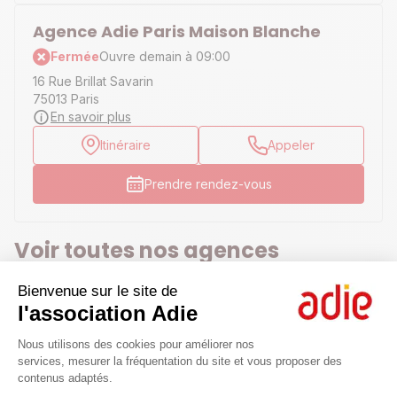
Agence Adie Paris Maison Blanche
Fermée
Ouvre demain à 09:00
16 Rue Brillat Savarin
75013 Paris
En savoir plus
Itinéraire
Appeler
Prendre rendez-vous
Voir toutes nos agences
Bienvenue sur le site de
Par région
l'association Adie
Plateforme de Gestion du Consenteme
Nous utilisons des cookies pour améliorer nos
Par département
services, mesurer la fréquentation du site et vous proposer des
contenus adaptés.