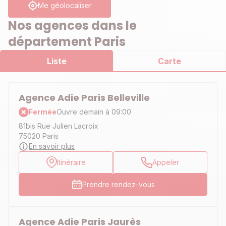
Me géolocaliser
Nos agences dans le
département Paris
Liste
Carte
Agence Adie Paris Belleville
Fermée
Ouvre demain à 09:00
81bis Rue Julien Lacroix
75020 Paris
En savoir plus
Itinéraire
Appeler
Prendre rendez-vous
Agence Adie Paris Jaurès