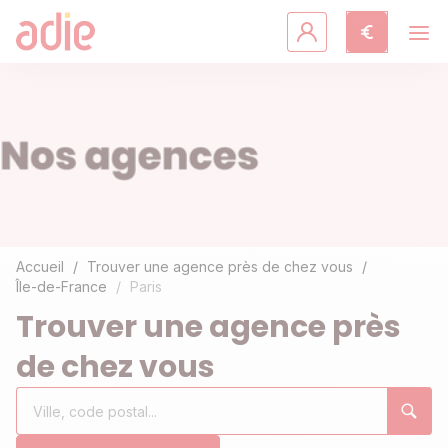
Crédits & assurances
Accompagnement
Fiches pratiques
Agir avec l'Adie
Accueil
Trouver une agence près de chez vous
Île-de-France
Paris
Découvrir l'Adie
Trouver une agence près
de chez vous
Rechercher
Ville,
0
un
code
résultat(s)
établissement
postal...
trouvé(s)