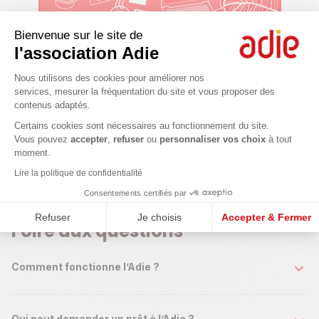
Bienvenue sur le site de
l'association Adie
Plateforme de Gestion du Consenteme
Nous utilisons des cookies pour améliorer nos
services, mesurer la fréquentation du site et vous proposer des
Ateliers et webconférences
contenus adaptés.
1 h à 2 h en format master class pour s'informer, apprendre,
Axeptio consent
échanger sur des thématiques autour de la création
Certains cookies sont nécessaires au fonctionnement du site.
d'entreprise avec des experts.
Vous pouvez
accepter
,
refuser
ou
personnaliser vos choix
à tout
moment.
Je trouve une session
Lire la politique de confidentialité
Consentements certifiés par
Refuser
Je choisis
Accepter & Fermer
Foire aux questions
Comment fonctionne l’Adie ?
Qui peut demander un prêt à l’Adie ?