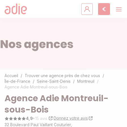
Crédits & assurances
Accompagnement
Fiches pratiques
Agir avec l'Adie
Accueil
Trouver une agence près de chez vous
Île-de-France
Seine-Saint-Denis
Montreuil
Agence Adie Montreuil-sous-Bois
Découvrir l'Adie
Agence Adie Montreuil-
sous-Bois
Donnez votre avis
4,9
15 avis
32 Boulevard Paul Vaillant Couturier,