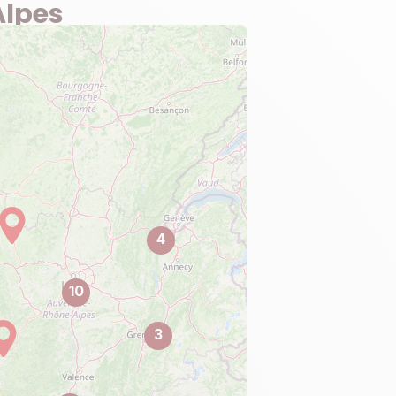
Alpes
4
10
3