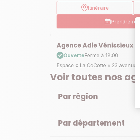
Itinéraire
Prendre re
Agence Adie Vénissieux
Ouverte
Ferme à 18:00
Espace « La CoCotte » 23 avenue
69200 Vénissieux
Voir toutes nos a
En savoir plus
Itinéraire
Par région
Prendre re
Par département
Agence Adie Lyon 7
Ouverte
Ferme à 18:00