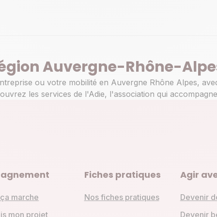
Appeler
 région Auvergne-Rhône-Alpe
ndez-vous
treprise ou votre mobilité en Auvergne Rhône Alpes, avec l
ouvrez les services de l'Adie, l'association qui accompagne
agnement
Fiches pratiques
Agir ave
Appeler
ça marche
Nos fiches pratiques
Devenir d
ndez-vous
is mon projet
Devenir b