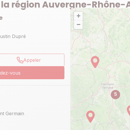
 la région Auvergne-Rhône-
+
e
−
ustin Dupré
Appeler
ndez-vous
5
int Germain