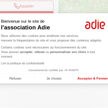
Appeler
ndez-vous
Bienvenue sur le site de
l'association Adie
Plateforme de Gestion du Consentemen
Nous utilisons des cookies pour améliorer nos services,
mesurer la fréquentation du site et vous proposer des contenus adaptés.
Certains cookies sont nécessaires au fonctionnement du site.
Axeptio consent
 Jean Cagne
Vous pouvez
accepter
,
refuser
ou
personnaliser vos choix
à tout
gences
moment.
Lire la politique de confidentialité
Appeler
Consentements certifiés par
Refuser
Je choisis
Accepter & Fermer
ndez-vous