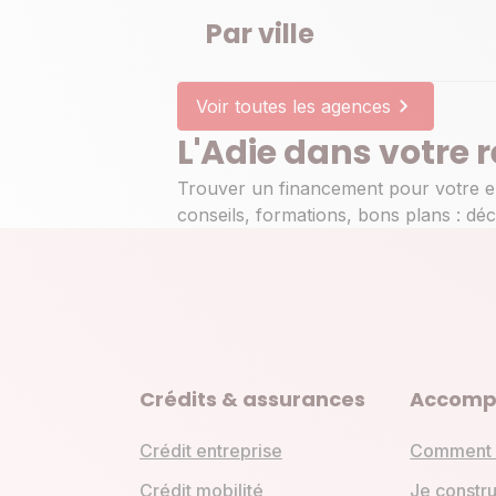
Par ville
2 Avenue Leclerc
69007 Lyon
En savoir plus
Voir toutes les agences
Itinéraire
L'Adie dans votre
Prendre re
Trouver un financement pour votre en
conseils, formations, bons plans : déc
Agence Adie Lyon 9
Ouverte
Ferme à 17:30
49 avenue Rosa Parks
69009 Lyon
En savoir plus
Crédits & assurances
Accomp
Itinéraire
Crédit entreprise
Comment 
Prendre re
Crédit mobilité
Je constru