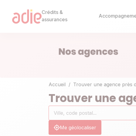
Crédits &
Accompagneme
assurances
Accueil
Trouver une agence près 
Trouver une ag
Rechercher
Ville,
0
un
code
résultat(s)
établissement
postal...
trouvé(s)
Me géolocaliser