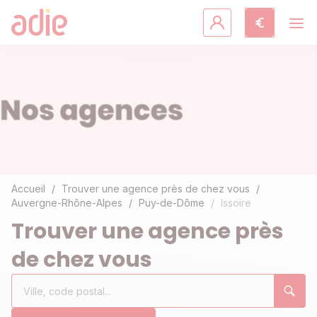
Crédits & assurances
Accompagnement
Fiches pratiques
Agir avec l'Adie
Accueil
Trouver une agence près de chez vous
Auvergne-Rhône-Alpes
Puy-de-Dôme
Issoire
Découvrir l'Adie
Trouver une agence près
de chez vous
Rechercher
Ville,
0
un
code
résultat(s)
établissement
postal...
trouvé(s)