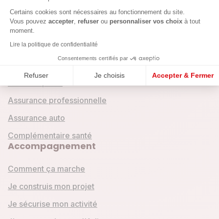
Crédits & assurances
Axeptio consent
Certains cookies sont nécessaires au fonctionnement du site.
Vous pouvez
accepter
,
refuser
ou
personnaliser vos choix
à tout
Crédit entreprise
moment.
Lire la politique de confidentialité
Crédit mobilité
Consentements certifiés par
Crédit emploi
Refuser
Je choisis
Accepter & Fermer
Crédit express
Assurance professionnelle
Assurance auto
Complémentaire santé
Accompagnement
Comment ça marche
Je construis mon projet
Je sécurise mon activité