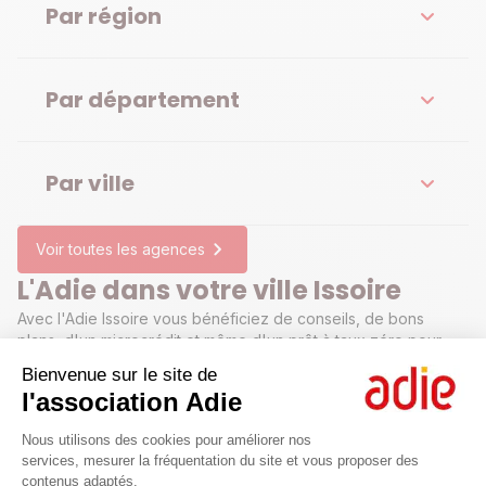
Par région
Par département
Par ville
Voir toutes les agences
L'Adie dans votre ville Issoire
Avec l'Adie Issoire vous bénéficiez de conseils, de bons
plans, d'un microcrédit et même d'un prêt à taux zéro pour
créer ou développer votre projet professionnel.
Bienvenue sur le site de
l'association Adie
Plateforme de Gestion du Consenteme
Nous utilisons des cookies pour améliorer nos
services, mesurer la fréquentation du site et vous proposer des
contenus adaptés.