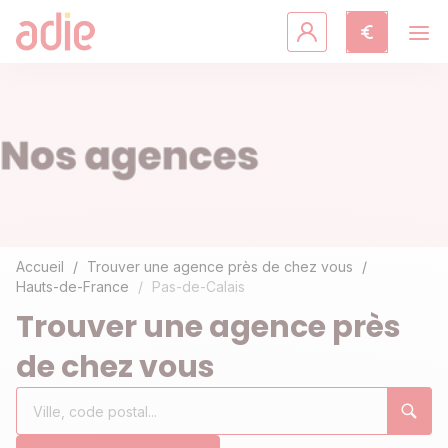
Crédits & assurances
Accompagnement
Fiches pratiques
Agir avec l'Adie
Accueil
Trouver une agence près de chez vous
Hauts-de-France
Pas-de-Calais
Découvrir l'Adie
Trouver une agence près
de chez vous
Rechercher
Ville,
0
un
code
résultat(s)
établissement
postal...
trouvé(s)