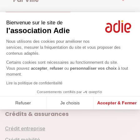
Voir toutes les agences
Bienvenue sur le site de
L'Adie dans votre département
l'association Adie
Pas-de-Calais
Plateforme de Gestion du Consenteme
Nous utilisons des cookies pour améliorer nos
services, mesurer la fréquentation du site et vous proposer des
Les équipes de l'Adie dans le Pas de Calais sont à votre
contenus adaptés.
écoute pour votre projet professionnel. Financement, aides
Axeptio consent
administratives, appui pour votre business plan, conseils
Certains cookies sont nécessaires au fonctionnement du site.
juridiques : contactez-nous pour prendre rendez-vous dans
Vous pouvez
accepter
,
refuser
ou
personnaliser vos choix
à tout
l'une de nos agences ou permanence dans le Pas de Calais.
moment.
Lire la politique de confidentialité
Consentements certifiés par
Refuser
Je choisis
Accepter & Fermer
Crédits & assurances
Crédit entreprise
Crédit mobilité