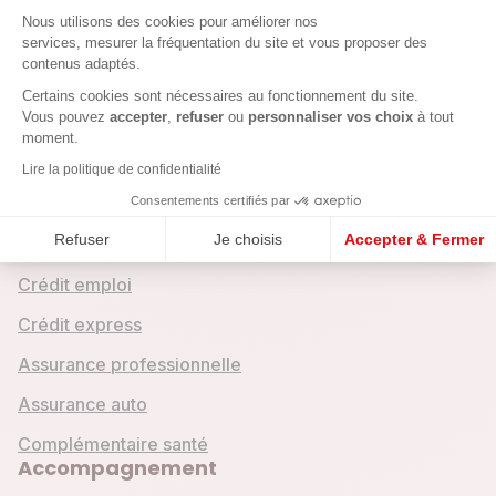
Plateforme de Gestion du Consenteme
agences ou permanence en Savoie.
Nous utilisons des cookies pour améliorer nos
services, mesurer la fréquentation du site et vous proposer des
contenus adaptés.
Axeptio consent
Certains cookies sont nécessaires au fonctionnement du site.
Vous pouvez
accepter
,
refuser
ou
personnaliser vos choix
à tout
moment.
Crédits & assurances
Lire la politique de confidentialité
Crédit entreprise
Consentements certifiés par
Refuser
Je choisis
Accepter & Fermer
Crédit mobilité
Crédit emploi
Crédit express
Assurance professionnelle
Assurance auto
Complémentaire santé
Accompagnement