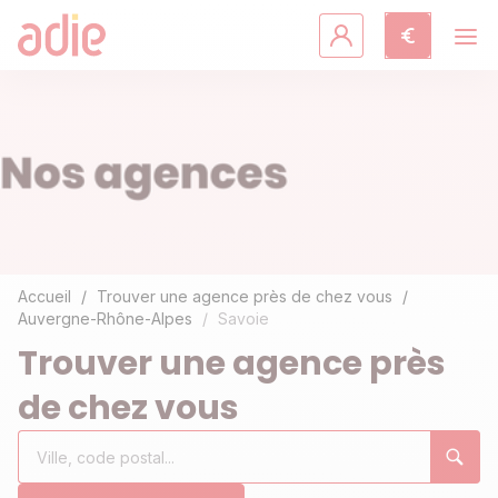
Crédits & assurances
Accompagnement
Fiches pratiques
Agir avec l'Adie
Accueil
Trouver une agence près de chez vous
Auvergne-Rhône-Alpes
Savoie
Découvrir l'Adie
Trouver une agence près
de chez vous
Rechercher
Ville,
0
un
code
résultat(s)
établissement
postal...
trouvé(s)