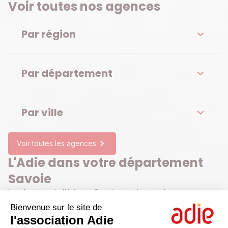
Voir toutes nos agences
Par région
Par département
Par ville
Voir toutes les agences
L'Adie dans votre département
Savoie
Les équipes de l'Adie en Savoie sont à votre écoute pour
votre projet professionnel. Financement, aides administratives,
Bienvenue sur le site de
appui pour votre business plan, conseils juridiques :
l'association Adie
contactez-nous pour prendre rendez-vous dans l'une de nos