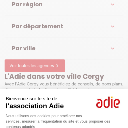
Par région
Par département
Par ville
Voir toutes les agences
L'Adie dans votre ville Cergy
Avec l'Adie Cergy vous bénéficiez de conseils, de bons plans,
d'un microcrédit et même d'un prêt à taux zéro pour créer ou
développer votre projet professionnel.
Bienvenue sur le site de
l'association Adie
Plateforme de Gestion du Consenteme
Nous utilisons des cookies pour améliorer nos
services, mesurer la fréquentation du site et vous proposer des
contenus adaptés.