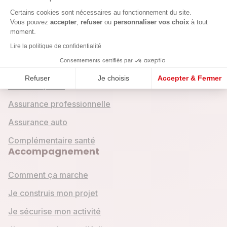
Crédits & assurances
Axeptio consent
Certains cookies sont nécessaires au fonctionnement du site.
Vous pouvez
accepter
,
refuser
ou
personnaliser vos choix
à tout
Crédit entreprise
moment.
Lire la politique de confidentialité
Crédit mobilité
Consentements certifiés par
Crédit emploi
Refuser
Je choisis
Accepter & Fermer
Crédit express
Assurance professionnelle
Assurance auto
Complémentaire santé
Accompagnement
Comment ça marche
Je construis mon projet
Je sécurise mon activité