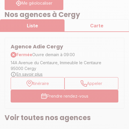
Me géolocaliser
Nos agences à Cergy
Liste
Carte
Agence Adie Cergy
Fermée
Ouvre demain à 09:00
14A Avenue du Centaure, Immeuble le Centaure
95000 Cergy
En savoir plus
Itinéraire
Appeler
Prendre rendez-vous
Voir toutes nos agences