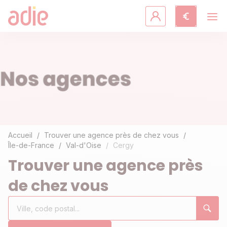
Crédits & assurances
Accompagnement
Fiches pratiques
Agir avec l'Adie
Accueil
Trouver une agence près de chez vous
Île-de-France
Val-d'Oise
Cergy
Découvrir l'Adie
Trouver une agence près
de chez vous
Rechercher
Ville,
0
un
code
résultat(s)
établissement
postal...
trouvé(s)