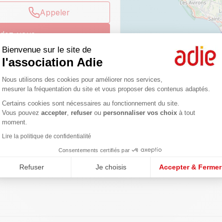
Appeler
ndez-vous
Bienvenue sur le site de
l'association Adie
Plateforme de Gestion du Consentemen
Nous utilisons des cookies pour améliorer nos services,
mesurer la fréquentation du site et vous proposer des contenus adaptés.
Certains cookies sont nécessaires au fonctionnement du site.
Axeptio consent
Vous pouvez
accepter
,
refuser
ou
personnaliser vos choix
à tout
gences
moment.
Lire la politique de confidentialité
Appeler
Consentements certifiés par
ndez-vous
Refuser
Je choisis
Accepter & Fermer