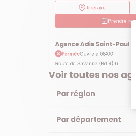
Itinéraire
Prendre re
Agence Adie Saint-Paul
Fermée
Ouvre à 08:00
Route de Savanna (Rd 4) 6
97460 Saint-Paul
Voir toutes nos a
En savoir plus
Itinéraire
Par région
Prendre re
Par département
Agence Adie Saint-Pierre
Fermée
Ouvre à 08:00