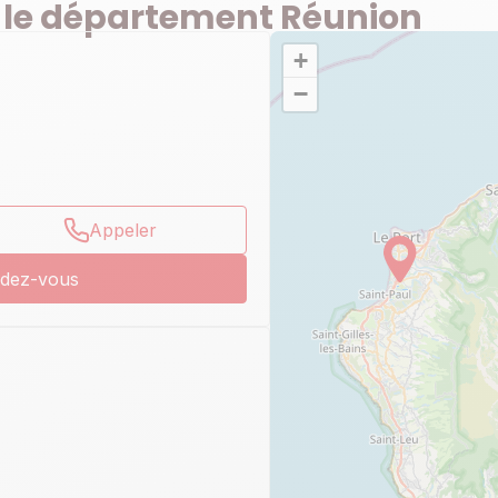
 le département Réunion
+
−
Appeler
ndez-vous