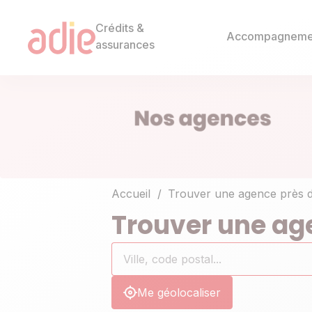
Crédits &
Accompagneme
assurances
Accueil
Trouver une agence près 
Trouver une ag
Rechercher
Ville,
0
un
code
résultat(s)
établissement
postal...
trouvé(s)
Me géolocaliser