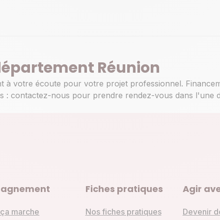
Appeler
 département Réunion
ndez-vous
nt à votre écoute pour votre projet professionnel. Financem
ques : contactez-nous pour prendre rendez-vous dans l'un
Appeler
agnement
Fiches pratiques
Agir ave
ndez-vous
ça marche
Nos fiches pratiques
Devenir d