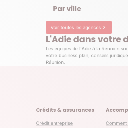
Par ville
51 rue Luc Lorion
97410 Saint-Pierre
En savoir plus
Voir toutes les agences
Itinéraire
L'Adie dans votre
Prendre re
Les équipes de l'Adie à la Réunion so
votre business plan, conseils juridi
Réunion.
Agence Adie Saint-Denis
Fermée
Ouvre à 08:00
27 Rue du Butor
97400 Saint-Denis
En savoir plus
Itinéraire
Crédits & assurances
Accomp
Prendre re
Crédit entreprise
Comment 