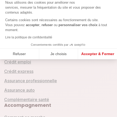
Plateforme de Gestion du Consenteme
Nous utilisons des cookies pour améliorer nos
services, mesurer la fréquentation du site et vous proposer des
contenus adaptés.
Axeptio consent
Certains cookies sont nécessaires au fonctionnement du site.
Vous pouvez
accepter
,
refuser
ou
personnaliser vos choix
à tout
Crédits & assurances
moment.
Lire la politique de confidentialité
Crédit entreprise
Consentements certifiés par
Crédit mobilité
Refuser
Je choisis
Accepter & Fermer
Crédit emploi
Crédit express
Assurance professionnelle
Assurance auto
Complémentaire santé
Accompagnement