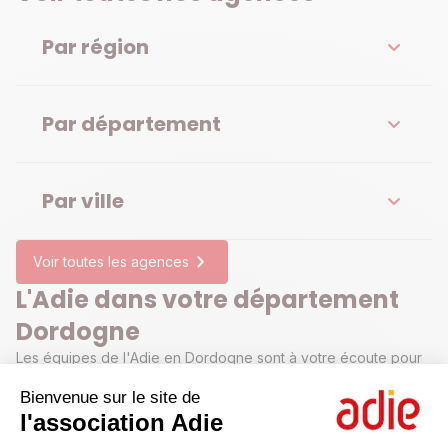
Par région
Par département
Par ville
Voir toutes les agences
L'Adie dans votre département
Dordogne
Les équipes de l'Adie en Dordogne sont à votre écoute pour
votre projet professionnel. Financement, aides administratives,
Bienvenue sur le site de
appui pour votre business plan, conseils juridiques :
contactez-nous pour prendre rendez-vous dans l'une de nos
l'association Adie
agences ou permanence en Dordogne.