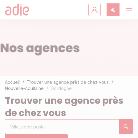
Crédits & assurances
Accompagnement
Fiches pratiques
Agir avec l'Adie
Accueil
Trouver une agence près de chez vous
Nouvelle-Aquitaine
Dordogne
Découvrir l'Adie
Trouver une agence près
de chez vous
Rechercher
Ville,
0
un
code
résultat(s)
établissement
postal...
trouvé(s)