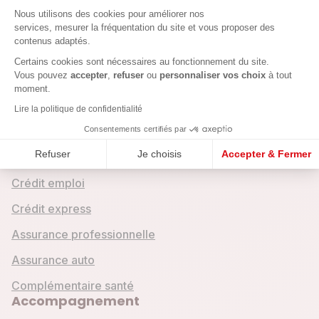
Plateforme de Gestion du Consenteme
de Wallis.
Nous utilisons des cookies pour améliorer nos
services, mesurer la fréquentation du site et vous proposer des
contenus adaptés.
Axeptio consent
Certains cookies sont nécessaires au fonctionnement du site.
Vous pouvez
accepter
,
refuser
ou
personnaliser vos choix
à tout
moment.
Crédits & assurances
Lire la politique de confidentialité
Crédit entreprise
Consentements certifiés par
Refuser
Je choisis
Accepter & Fermer
Crédit mobilité
Crédit emploi
Crédit express
Assurance professionnelle
Assurance auto
Complémentaire santé
Accompagnement