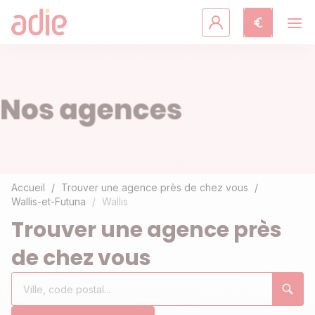
Crédits & assurances
Accompagnement
Fiches pratiques
Agir avec l'Adie
Accueil
Trouver une agence près de chez vous
Wallis-et-Futuna
Wallis
Découvrir l'Adie
Trouver une agence près
de chez vous
Rechercher
Ville,
0
un
code
résultat(s)
établissement
postal...
trouvé(s)