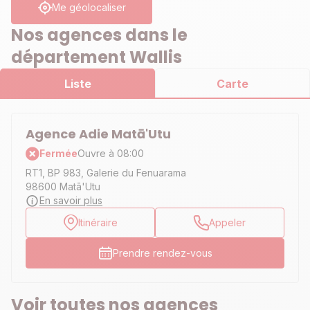
Me géolocaliser
Nos agences dans le
département Wallis
Liste
Carte
Agence Adie Matā'Utu
Fermée
Ouvre à 08:00
RT1, BP 983, Galerie du Fenuarama
98600 Matā'Utu
En savoir plus
Itinéraire
Appeler
Prendre rendez-vous
Voir toutes nos agences