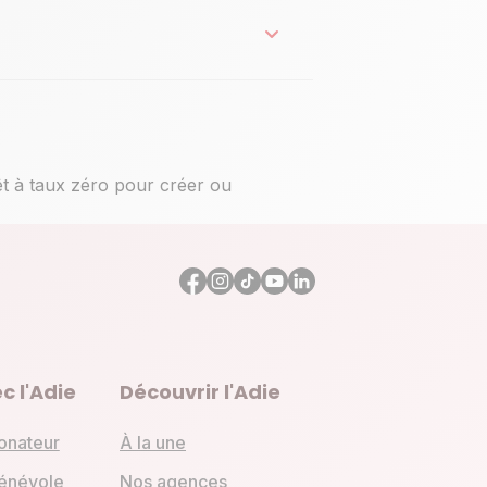
êt à taux zéro pour créer ou
c l'Adie
Découvrir l'Adie
onateur
À la une
énévole
Nos agences