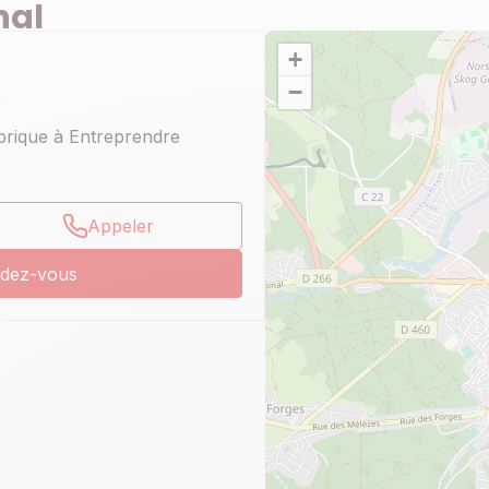
nal
+
−
0
brique à Entreprendre
Appeler
ndez-vous