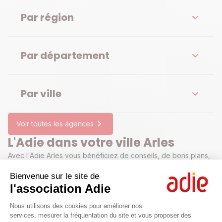
Par région
Par département
Par ville
Voir toutes les agences
L'Adie dans votre ville Arles
Avec l'Adie Arles vous bénéficiez de conseils, de bons plans,
d'un microcrédit et même d'un prêt à taux zéro pour créer ou
développer votre projet professionnel.
Bienvenue sur le site de
l'association Adie
Plateforme de Gestion du Consenteme
Nous utilisons des cookies pour améliorer nos
services, mesurer la fréquentation du site et vous proposer des