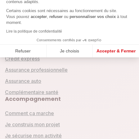
contenus adaptés.
Axeptio consent
Crédits & assurances
Certains cookies sont nécessaires au fonctionnement du site.
Vous pouvez
accepter
,
refuser
ou
personnaliser vos choix
à tout
moment.
Crédit entreprise
Lire la politique de confidentialité
Crédit mobilité
Consentements certifiés par
Crédit emploi
Refuser
Je choisis
Accepter & Fermer
Crédit express
Assurance professionnelle
Assurance auto
Complémentaire santé
Accompagnement
Comment ça marche
Je construis mon projet
Je sécurise mon activité