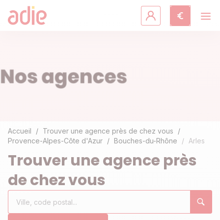
Crédits & assurances
Accompagnement
Fiches pratiques
Agir avec l'Adie
Accueil
Trouver une agence près de chez vous
Provence-Alpes-Côte d'Azur
Bouches-du-Rhône
Arles
Découvrir l'Adie
Trouver une agence près
de chez vous
Rechercher
Ville,
0
un
code
résultat(s)
établissement
postal...
trouvé(s)