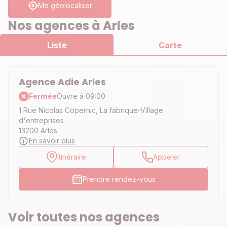
Me géolocaliser
Nos agences à Arles
Liste
Carte
Agence Adie Arles
Fermée
Ouvre à 09:00
1 Rue Nicolas Copernic, La fabrique-Village
d'entreprises
13200 Arles
En savoir plus
Itinéraire
Appeler
Prendre rendez-vous
Voir toutes nos agences