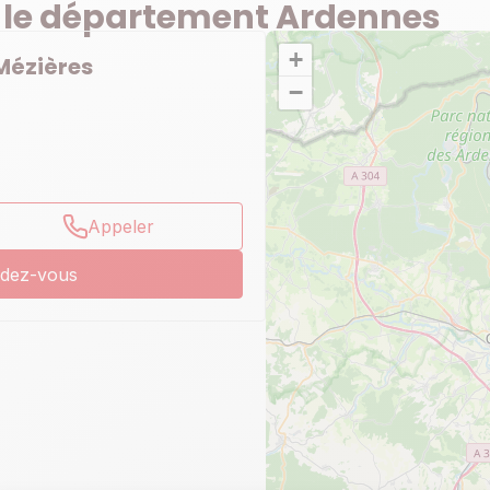
 le département Ardennes
+
Mézières
−
Appeler
ndez-vous