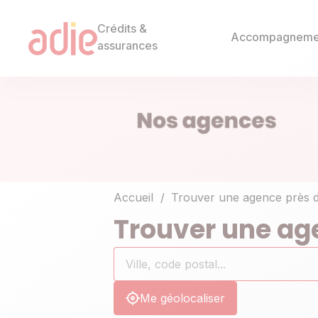
Crédits &
Accompagneme
assurances
Accueil
Trouver une agence près 
Trouver une ag
Rechercher
Ville,
0
un
code
résultat(s)
établissement
postal...
trouvé(s)
Me géolocaliser