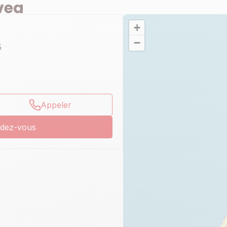
vea
+
−
5
Appeler
ndez-vous