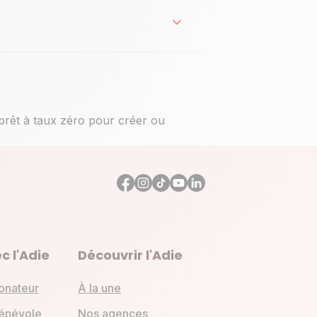
prêt à taux zéro pour créer ou
c l'Adie
Découvrir l'Adie
onateur
À la une
énévole
Nos agences