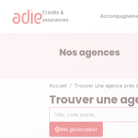
Crédits &
Accompagneme
assurances
Accueil
Trouver une agence près 
Trouver une ag
Rechercher
Ville,
0
un
code
résultat(s)
établissement
postal...
trouvé(s)
Me géolocaliser