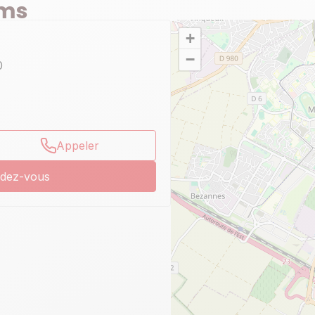
ims
+
−
0
Appeler
ndez-vous