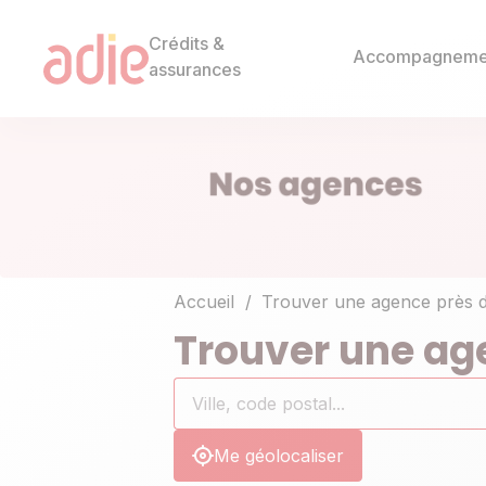
Crédits &
Accompagneme
assurances
Accueil
Trouver une agence près 
Trouver une ag
Rechercher
Ville,
0
un
code
résultat(s)
établissement
postal...
trouvé(s)
Me géolocaliser