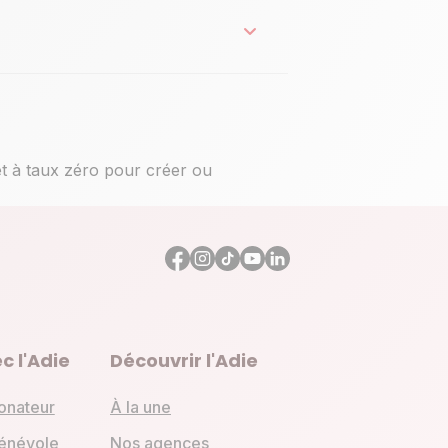
êt à taux zéro pour créer ou
c l'Adie
Découvrir l'Adie
onateur
À la une
énévole
Nos agences