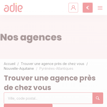
Crédits & assurances
Accompagnement
Fiches pratiques
Agir avec l'Adie
Accueil
Trouver une agence près de chez vous
Nouvelle-Aquitaine
Pyrénées-Atlantiques
Découvrir l'Adie
Trouver une agence près
de chez vous
Rechercher
Ville,
0
un
code
résultat(s)
établissement
postal...
trouvé(s)