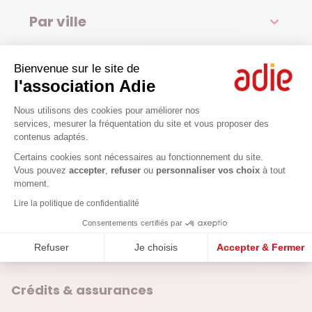
Par ville
Voir toutes les agences
Bienvenue sur le site de
l'association Adie
L'Adie dans votre département
Plateforme de Gestion du Consenteme
Pyrénées-Atlantiques
Nous utilisons des cookies pour améliorer nos
services, mesurer la fréquentation du site et vous proposer des
Les équipes de l'Adie dans les Pyrénées Altantiques sont à
contenus adaptés.
votre écoute pour votre projet professionnel. Financement,
Axeptio consent
Certains cookies sont nécessaires au fonctionnement du site.
aides administratives, appui pour votre business plan, conseils
Vous pouvez
accepter
,
refuser
ou
personnaliser vos choix
à tout
juridiques : contactez-nous pour prendre rendez-vous dans
moment.
l'une de nos agences ou permanence dans les Pyrénées
Atlantiques.
Lire la politique de confidentialité
Consentements certifiés par
Refuser
Je choisis
Accepter & Fermer
Crédits & assurances