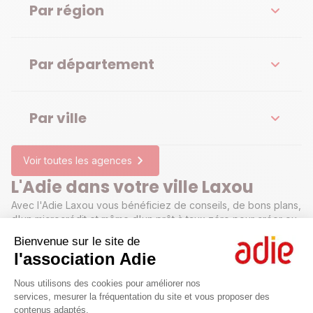
Par région
Par département
Par ville
Voir toutes les agences
L'Adie dans votre ville Laxou
Avec l'Adie Laxou vous bénéficiez de conseils, de bons plans,
d'un microcrédit et même d'un prêt à taux zéro pour créer ou
développer votre projet professionnel.
Bienvenue sur le site de
l'association Adie
Plateforme de Gestion du Consenteme
Nous utilisons des cookies pour améliorer nos
services, mesurer la fréquentation du site et vous proposer des
contenus adaptés.