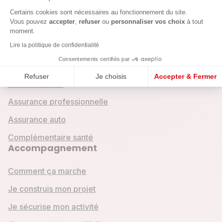
Crédits & assurances
Axeptio consent
Certains cookies sont nécessaires au fonctionnement du site.
Vous pouvez
accepter
,
refuser
ou
personnaliser vos choix
à tout
Crédit entreprise
moment.
Lire la politique de confidentialité
Crédit mobilité
Consentements certifiés par
Crédit emploi
Refuser
Je choisis
Accepter & Fermer
Crédit express
Assurance professionnelle
Assurance auto
Complémentaire santé
Accompagnement
Comment ça marche
Je construis mon projet
Je sécurise mon activité