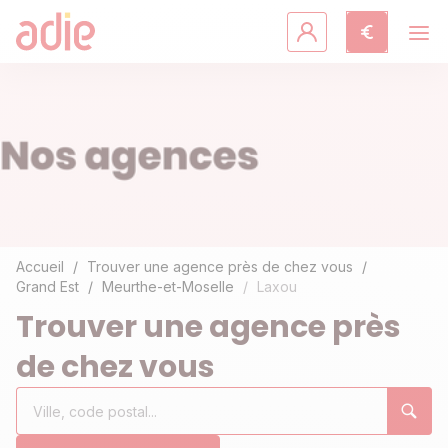
Crédits & assurances
Accompagnement
Fiches pratiques
Agir avec l'Adie
Accueil
Trouver une agence près de chez vous
Grand Est
Meurthe-et-Moselle
Laxou
Découvrir l'Adie
Trouver une agence près
de chez vous
Rechercher
Ville,
0
un
code
résultat(s)
établissement
postal...
trouvé(s)